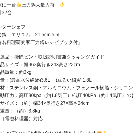
家に一台
圧力鍋大量入荷！
計32台
ンダーシェフ
鍋 エリユム 21.5cm 5.5L
有名料理研究家圧力鍋レシピブック付」
付属品：掃除ピン・取扱説明書兼クッキングガイド
品サイズ：幅36×奥行き24×高さ23cm
商品重量：約3kg
量：(最高水位線)約3.6L 、(豆るい線)約1.8L
素材：ステンレス鋼・アルミニウム・フェノール樹脂・シリコ
動圧力：高圧80kpa（約1.8気圧）/低圧40kPa（約1.4気圧）
箱サイズ：（約）幅34×奥行き27×高さ24cm
重量：（約）3.8kg
IH（電磁料理器）対応