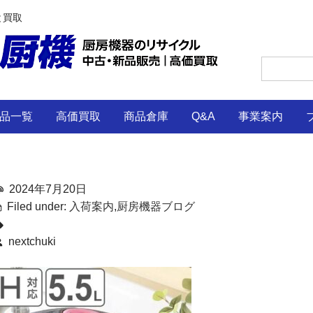
と買取
品一覧
高価買取
商品倉庫
Q&A
事業案内
2024年7月20日
Filed under:
入荷案内
,
厨房機器ブログ
nextchuki