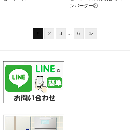
ンバーター②
…
1
2
3
6
≫