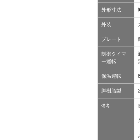
外形寸法
外装
プレート
制御タイマ
ー運転
保温運転
脚樹脂製
備考