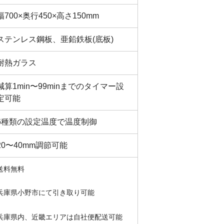
幅700×奥行450×高さ150mm
ステンレス鋼板、亜鉛鉄板(底板)
耐熱ガラス
減算1min〜99minまでのタイマー設
定可能
6種類の設定温度で温度制御
20〜40mm調節可能
送料無料
兵庫県小野市にて引き取り可能
兵庫県内、近畿エリアは自社便配送可能