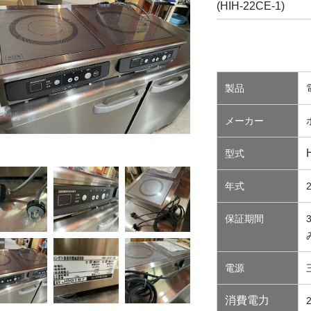
(HIH-22CE-1)
製品
メーカー
型式
年式
保証期間
電源
消費電力