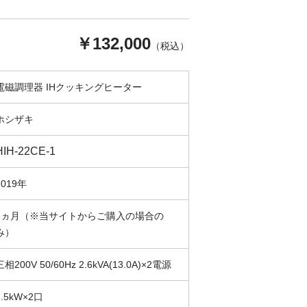
￥132,000
（税込）
電磁調理器 IHクッキングヒーター
ホシザキ
HIH-22CE-1
2019年
3ヵ月（※当サイトからご購入の場合の
み）
三相200V 50/60Hz 2.6kVA(13.0A)×2電源
2.5kW×2口