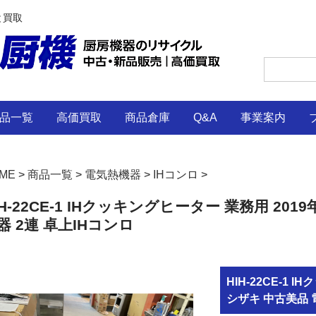
と買取
品一覧
高価買取
商品倉庫
Q&A
事業案内
ME
>
商品一覧
>
電気熱機器
>
IHコンロ
>
IH-22CE-1 IHクッキングヒーター 業務用 20
器 2連 卓上IHコンロ
HIH-22CE-1 
シザキ 中古美品 