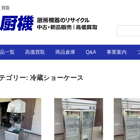
と買取
品一覧
高価買取
商品倉庫
Q&A
事業案内
テゴリー:
冷蔵ショーケース