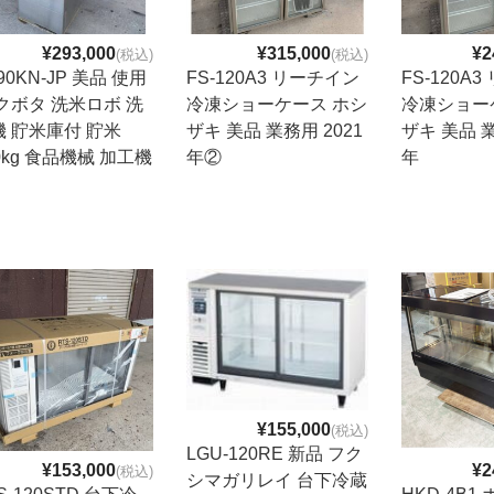
¥293,000
¥315,000
¥2
(税込)
(税込)
90KN-JP 美品 使用
FS-120A3 リーチイン
FS-120A
クボタ 洗米ロボ 洗
冷凍ショーケース ホシ
冷凍ショー
機 貯米庫付 貯米
ザキ 美品 業務用 2021
ザキ 美品 業
0kg 食品機械 加工機
年②
年
¥155,000
(税込)
LGU-120RE 新品 フク
¥153,000
¥2
(税込)
シマガリレイ 台下冷蔵