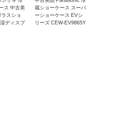
 ホシザキ 冷
中古美品 Panasonic 冷
ース 中古美
蔵ショーケース スーパ
ガラスショ
ーショーケース EVシ
高湿ディスプ
リーズ CEW-EV9865Y