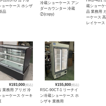
S-120STD 台下冷
HKD-4B1
冷蔵ショーケース アン
ショーケース ホシザ
蔵ショーケ
ダーカウンター 冷蔵
新品
品 業務用 
②(copy)
ーケース 
レイケース
¥193,000
¥155,800
(税込)
(税込)
 業務用 アリガ 冷
RSC-90CT-1 リーチイ
ショーケース ケーキ
ン冷蔵ショーケース ホ
菓
シザキ 業務用