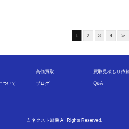
1
2
3
4
≫
高価買取
買取見積もり依
について
ブログ
Q&A
© ネクスト厨機 All Rights Reserved.