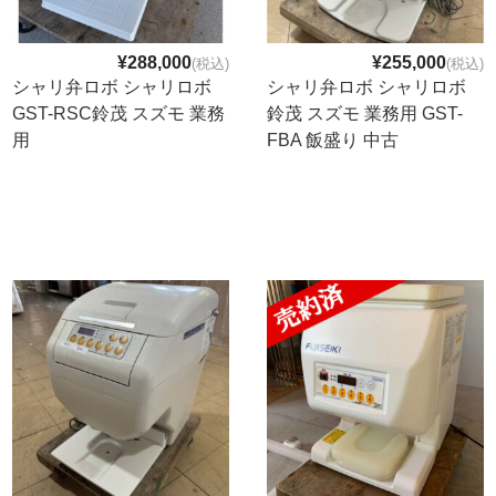
Q&A
¥288,000
¥255,000
(税込)
(税込)
事業案内
シャリ弁ロボ シャリロボ
シャリ弁ロボ シャリロボ
GST-RSC鈴茂 スズモ 業務
鈴茂 スズモ 業務用 GST-
ブログ
用
FBA 飯盛り 中古
お問い合わせ