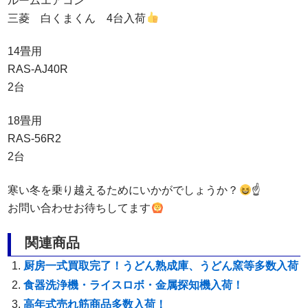
ルームエアコン
三菱 白くまくん 4台入荷
14畳用
RAS-AJ40R
2台
18畳用
RAS-56R2
2台
寒い冬を乗り越えるためにいかがでしょうか？
☝
お問い合わせお待ちしてます
関連商品
厨房一式買取完了！うどん熟成庫、うどん窯等多数入荷
食器洗浄機・ライスロボ・金属探知機入荷！
高年式売れ筋商品多数入荷！