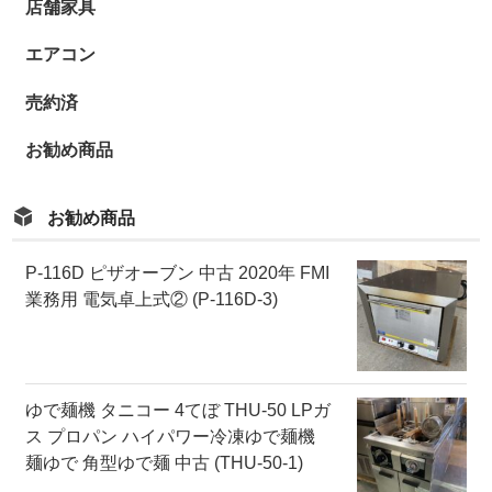
店舗家具
エアコン
売約済
お勧め商品
お勧め商品
P-116D ピザオーブン 中古 2020年 FMI
業務用 電気卓上式② (P-116D-3)
ゆで麺機 タニコー 4てぼ THU-50 LPガ
ス プロパン ハイパワー冷凍ゆで麺機
麺ゆで 角型ゆで麺 中古 (THU-50-1)