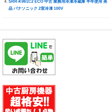
SRR-K961C2 ECO 中古 業務用冷凍冷蔵庫 半年使用 美
品 パナソニック 2室冷凍 100V