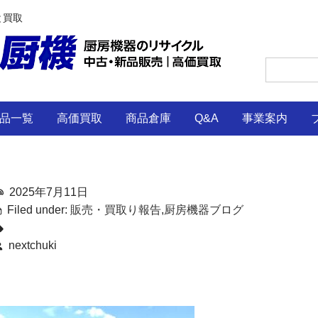
と買取
品一覧
高価買取
商品倉庫
Q&A
事業案内
2025年7月11日
Filed under:
販売・買取り報告
,
厨房機器ブログ
nextchuki