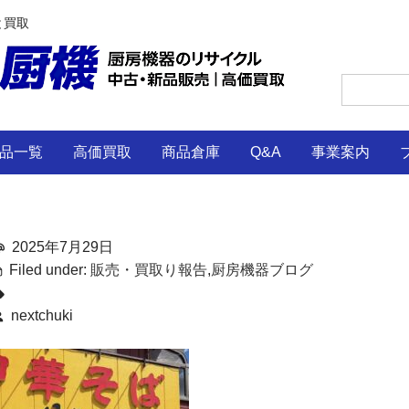
と買取
品一覧
高価買取
商品倉庫
Q&A
事業案内
2025年7月29日
Filed under:
販売・買取り報告
,
厨房機器ブログ
nextchuki