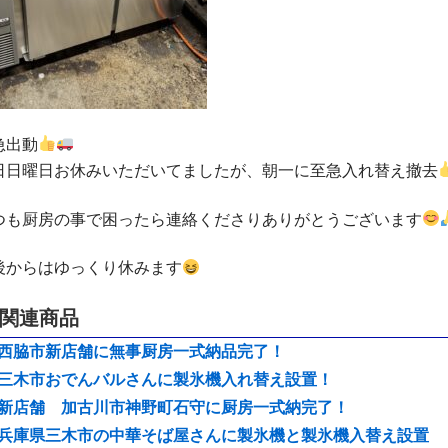
急出動
日日曜日お休みいただいてましたが、朝一に至急入れ替え撤去
つも厨房の事で困ったら連絡くださりありがとうございます
後からはゆっくり休みます
関連商品
西脇市新店舗に無事厨房一式納品完了！
三木市おでんバルさんに製氷機入れ替え設置！
新店舗 加古川市神野町石守に厨房一式納完了！
兵庫県三木市の中華そば屋さんに製氷機と製氷機入替え設置