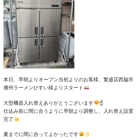
Q&A
事業案内
ブログ
お問い合わせ
本日、早朝よりオープン当初よりのお客様、繁盛店西脇市
播州ラーメンひすい様よりスタート
大型機器入れ替えありがとうございます
☝
仕込み前に間に合うように早朝より調整し、入れ替え設置
完了
夏までに間に合ってよかったです