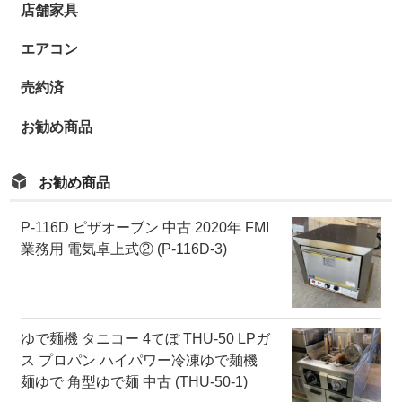
店舗家具
エアコン
売約済
お勧め商品
お勧め商品
P-116D ピザオーブン 中古 2020年 FMI
業務用 電気卓上式② (P-116D-3)
ゆで麺機 タニコー 4てぼ THU-50 LPガ
ス プロパン ハイパワー冷凍ゆで麺機
麺ゆで 角型ゆで麺 中古 (THU-50-1)