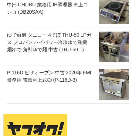
中部 CHUBU 業務用 IH調理器 卓上コ
ンロ (DB20SAA)
ゆで麺機 タニコー 4てぼ THU-50 LPガ
ス プロパン ハイパワー冷凍ゆで麺機
麺ゆで 角型ゆで麺 中古 (THU-50-1)
P-116D ピザオーブン 中古 2020年 FMI
業務用 電気卓上式② (P-116D-3)