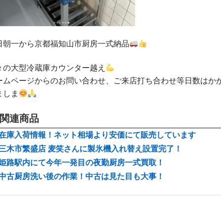
日朝一から京都福知山市厨房一式納品
々の大型冷蔵庫カウンター越え
ームページからのお問い合わせ、ご来店打ち合わせ等日数はか
ましま
関連商品
在庫入荷情報！ネット相場より安価にて販売しています
三木市繁盛店 麦笑さんに製氷機入れ替え設置完了！
姫路駅内にて今年一発目の夜勤厨房一式買取！
中古厨房洗い後の作業！中古は見た目も大事！