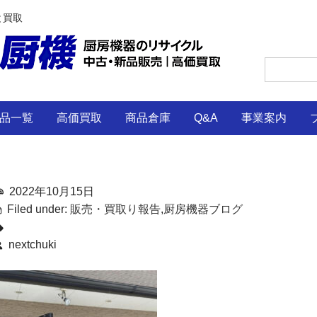
と買取
品一覧
高価買取
商品倉庫
Q&A
事業案内
2022年10月15日
Filed under:
販売・買取り報告
,
厨房機器ブログ
nextchuki