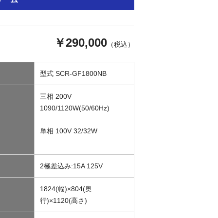
￥290,000
（税込）
型式 SCR-GF1800NB
三相 200V
1090/1120W(50/60Hz)
単相 100V 32/32W
2極差込み:15A 125V
1824(幅)×804(奥
行)×1120(高さ)