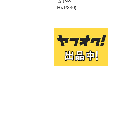
古 (MS-
HVP330)