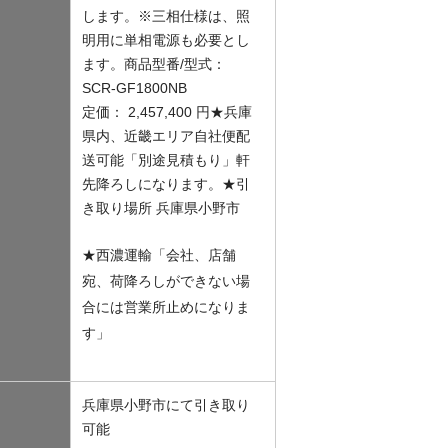
します。
※三相仕様は、照
明用に単相電源も必要とし
ます。
商品型番/型式：
SCR-GF1800NB
定価： 2,457,400 円
★兵庫
県内、近畿エリア自社便配
送可能「別途見積もり」軒
先降ろしになります。
★引
き取り場所 兵庫県小野市
★西濃運輸「会社、店舗
宛、荷降ろしができない場
合には営業所止めになりま
す」
兵庫県小野市にて引き取り
可能