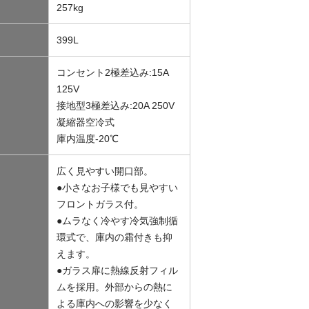
257kg
399L
コンセント2極差込み:15A
125V
接地型3極差込み:20A 250V
凝縮器空冷式
庫内温度-20℃
広く見やすい開口部。
●小さなお子様でも見やすい
フロントガラス付。
●ムラなく冷やす冷気強制循
環式で、庫内の霜付きも抑
えます。
●ガラス扉に熱線反射フィル
ムを採用。外部からの熱に
よる庫内への影響を少なく