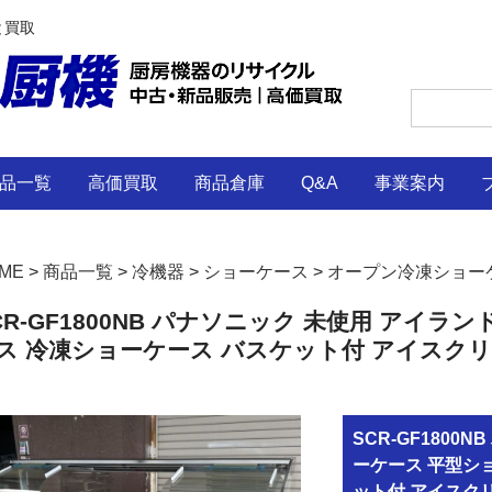
と買取
品一覧
高価買取
商品倉庫
Q&A
事業案内
ME
>
商品一覧
>
冷機器
>
ショーケース
>
オープン冷凍ショー
CR-GF1800NB パナソニック 未使用 アイ
ス 冷凍ショーケース バスケット付 アイスク
SCR-GF1800
ーケース 平型シ
ット付 アイスク