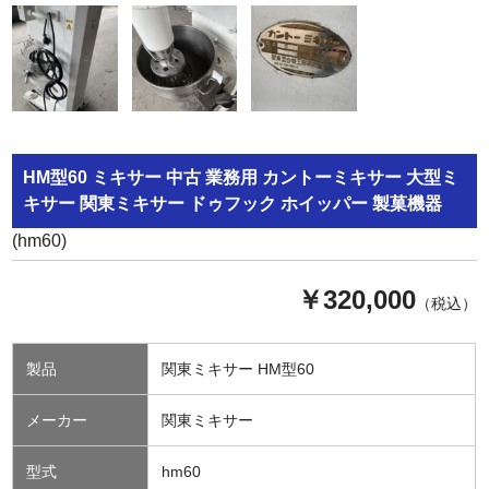
HM型60 ミキサー 中古 業務用 カントーミキサー 大型ミ
キサー 関東ミキサー ドゥフック ホイッパー 製菓機器
(hm60)
￥320,000
（税込）
製品
関東ミキサー HM型60
メーカー
関東ミキサー
型式
hm60