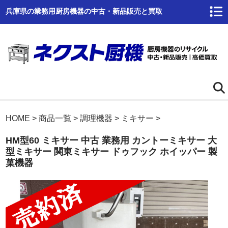
兵庫県の業務用厨房機器の中古・新品販売と買取
ホーム
HOME
>
商品一覧
>
調理機器
>
ミキサー
>
HM型60 ミキサー 中古 業務用 カントーミキサー 大
ネクスト厨機とは
型ミキサー 関東ミキサー ドゥフック ホイッパー 製
菓機器
商品一覧
高価買取
商品倉庫