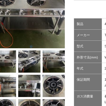
製品
メーカー
型式
外形寸法(mm)
年式
保証期間
ガス消費量