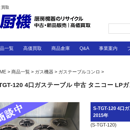
と買取
品一覧
高価買取
商品倉庫
Q&A
事業案内
ME
>
商品一覧
>
ガス機器
>
ガステーブルコンロ
>
-TGT-120 4口ガステーブル 中古 タニコー LPガ
S-TGT-120 
2015年
(S-TGT-120)