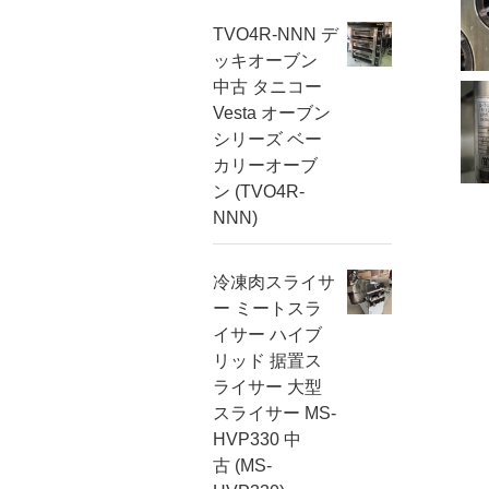
TVO4R-NNN デ
ッキオーブン
中古 タニコー
Vesta オーブン
シリーズ ベー
カリーオーブ
ン (TVO4R-
NNN)
冷凍肉スライサ
ー ミートスラ
イサー ハイブ
リッド 据置ス
ライサー 大型
スライサー MS-
HVP330 中
古 (MS-