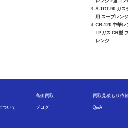
レンジ 2連コン
S-TGT-90 
用 スープレン
CR-120 中
LPガス CR型 
レンジ
高価買取
買取見積もり依
について
ブログ
Q&A