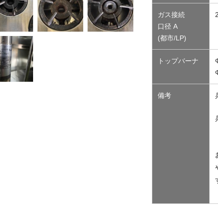
ガス接続
口径 A
(都市/LP)
トップバーナ
備考