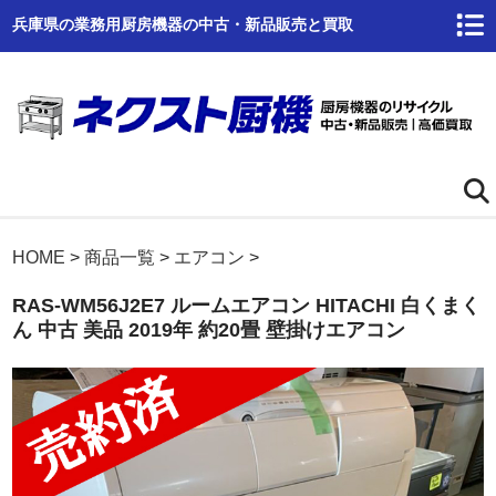
兵庫県の業務用厨房機器の中古・新品販売と買取
ホーム
HOME
>
商品一覧
>
エアコン
>
RAS-WM56J2E7 ルームエアコン HITACHI 白くまく
ネクスト厨機とは
ん 中古 美品 2019年 約20畳 壁掛けエアコン
商品一覧
高価買取
商品倉庫