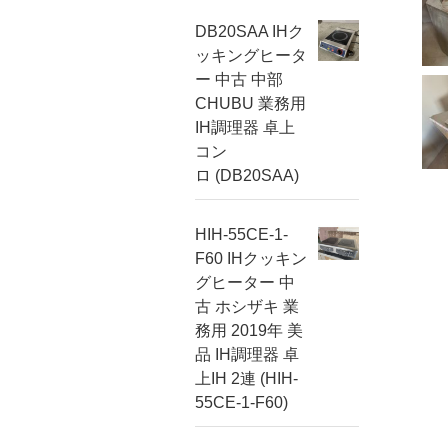
DB20SAA IHク
ッキングヒータ
ー 中古 中部
CHUBU 業務用
IH調理器 卓上
コン
ロ (DB20SAA)
HIH-55CE-1-
F60 IHクッキン
グヒーター 中
古 ホシザキ 業
務用 2019年 美
品 IH調理器 卓
上IH 2連 (HIH-
55CE-1-F60)