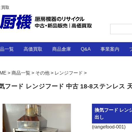
と買取
品一覧
高価買取
商品倉庫
Q&A
事業案内
ME
>
商品一覧
>
その他
>
レンジフード
>
気フード レンジフード 中古 18-8ステンレス 
換気フード レンジ
出し
(rangefood-001)