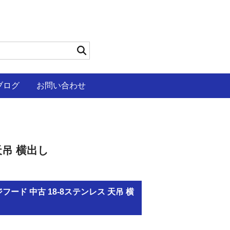
ブログ
お問い合わせ
天吊 横出し
フード 中古 18-8ステンレス 天吊 横