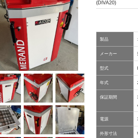
(DIVA20)
製品
メーカー
型式
年式
保証期間
電源
外形寸法