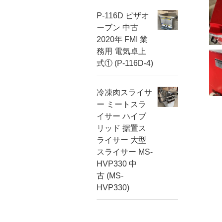
P-116D ピザオ
ーブン 中古
2020年 FMI 業
務用 電気卓上
式① (P-116D-4)
冷凍肉スライサ
ー ミートスラ
イサー ハイブ
リッド 据置ス
ライサー 大型
スライサー MS-
HVP330 中
古 (MS-
HVP330)