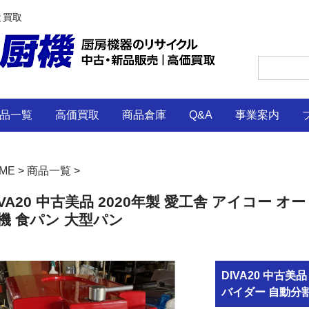
と買取
品一覧
高価買取
商品倉庫
Q&A
事業案内
ME
>
商品一覧
>
IVA20 中古美品 2020年製 愛工舎 アイコー 
機 食パン 大型パン
DIVA20 中古美
バイダー 自動分割