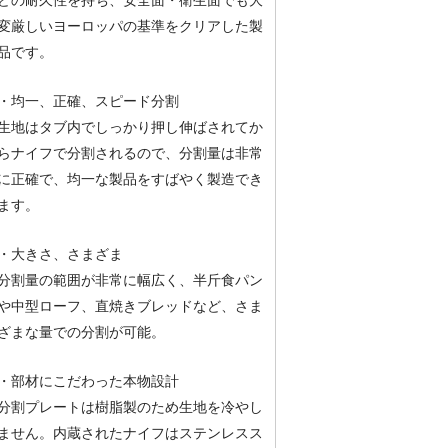
どの耐久性を持ち、安全面・衛生面でも大
変厳しいヨーロッパの基準をクリアした製
品です。
・均一、正確、スピード分割
生地はタブ内でしっかり押し伸ばされてか
らナイフで分割されるので、分割量は非常
に正確で、均一な製品をすばやく製造でき
ます。
・大きさ、さまざま
分割量の範囲が非常に幅広く、半斤食パン
や中型ローフ、直焼きブレッドなど、さま
ざまな量での分割が可能。
・部材にこだわった本物設計
分割プレートは樹脂製のため生地を冷やし
ません。内蔵されたナイフはステンレスス