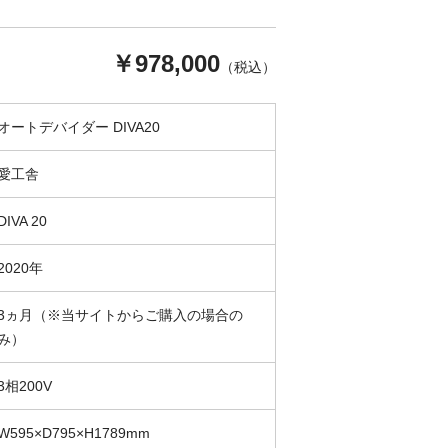
￥978,000
（税込）
オートデバイダー DIVA20
愛工舎
DIVA 20
2020年
3ヵ月（※当サイトからご購入の場合の
み）
3相200V
W595×D795×H1789mm