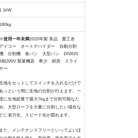
1.1kW
180kg
※
使用一年未満
2020年製 美品 愛工舎
アイコー オートデバイダー 自動分割
機 分割機 食パン 大型パン DIVA20
3相200V 製菓機器 希少 厨房 スライ
サー
生地をセットしてスイッチを入れるだけで
あっという間に生地の分割が行えます。一
度に生地総量で最大7kgまで分割可能なた
め、大型ローフを大量に分割したい場合な
どに省力化、スピード化が図れます。
また、メンテナンスフリーといってよいほ