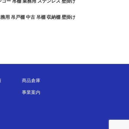
ンコー 吊棚 業務用 ステンレス 壁掛け
務用 吊戸棚 中古 吊棚 収納棚 壁掛け
頼
商品倉庫
事業案内