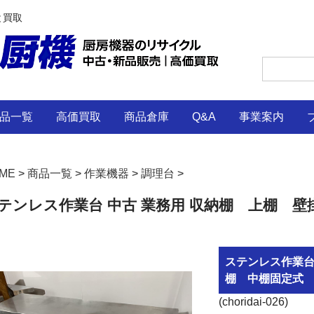
と買取
品一覧
高価買取
商品倉庫
Q&A
事業案内
ME
>
商品一覧
>
作業機器
>
調理台
>
テンレス作業台 中古 業務用 収納棚 上棚 
ステンレス作業台
棚 中棚固定式
(choridai-026)