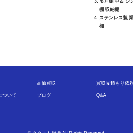
吊戸棚 中古 シ
棚 収納棚
ステンレス製 業
棚
高価買取
買取見積もり依
について
ブログ
Q&A