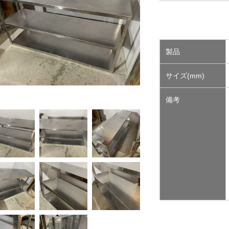
製品
サイズ(mm)
備考