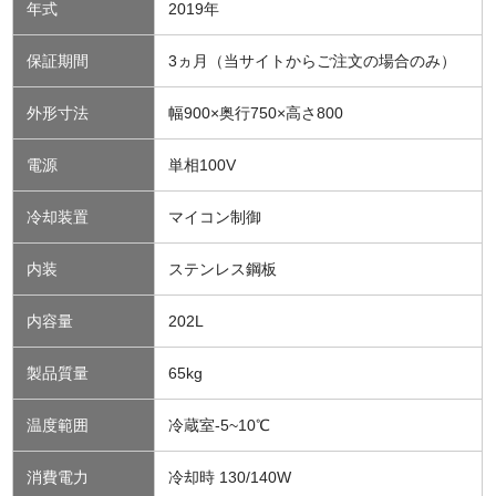
年式
2019年
保証期間
3ヵ月（当サイトからご注文の場合のみ）
外形寸法
幅900×奥行750×高さ800
電源
単相100V
冷却装置
マイコン制御
内装
ステンレス鋼板
内容量
202L
製品質量
65kg
温度範囲
冷蔵室-5~10℃
消費電力
冷却時 130/140W