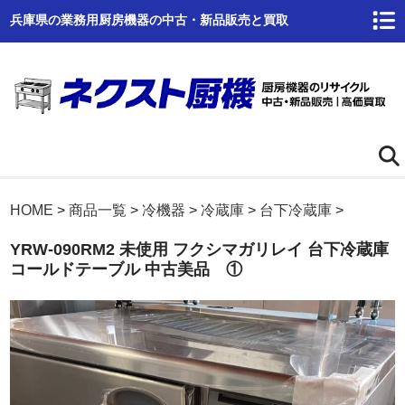
兵庫県の業務用厨房機器の中古・新品販売と買取
ホーム
HOME
>
商品一覧
>
冷機器
>
冷蔵庫
>
台下冷蔵庫
>
YRW-090RM2 未使用 フクシマガリレイ 台下冷蔵庫
ネクスト厨機とは
コールドテーブル 中古美品 ①
商品一覧
高価買取
商品倉庫