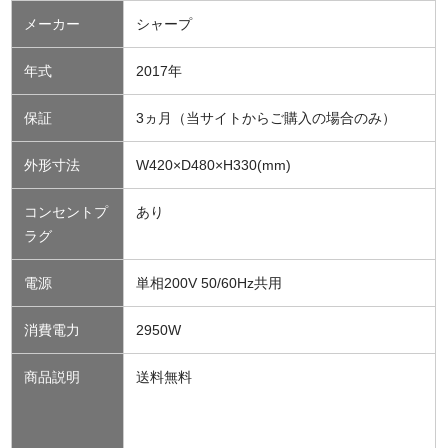
メーカー
シャープ
年式
2017年
保証
3ヵ月（当サイトからご購入の場合のみ）
外形寸法
W420×D480×H330(mm)
コンセントプ
あり
ラグ
電源
単相200V 50/60Hz共用
消費電力
2950W
商品説明
送料無料