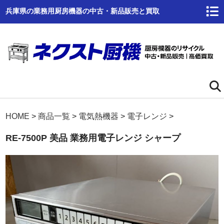
兵庫県の業務用厨房機器の中古・新品販売と買取
ホーム
HOME
>
商品一覧
>
電気熱機器
>
電子レンジ
>
RE-7500P 美品 業務用電子レンジ シャープ
ネクスト厨機とは
商品一覧
高価買取
商品倉庫