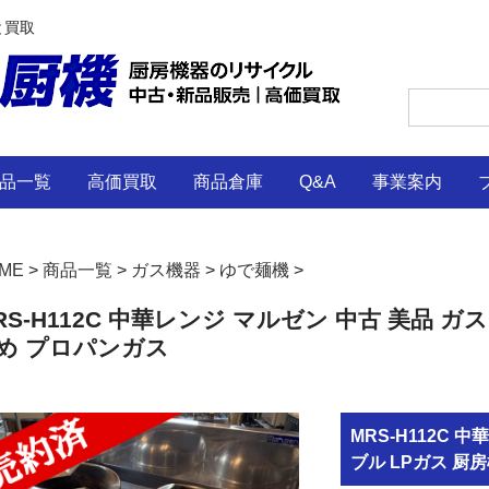
と買取
品一覧
高価買取
商品倉庫
Q&A
事業案内
ME
>
商品一覧
>
ガス機器
>
ゆで麺機
>
RS-H112C 中華レンジ マルゼン 中古 美品 ガ
め プロパンガス
MRS-H112C 
ブル LPガス 厨