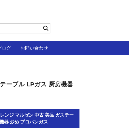
ブログ
お問い合わせ
ステーブル LPガス 厨房機器
中華レンジ マルゼン 中古 美品 ガステー
房機器 炒め プロパンガス