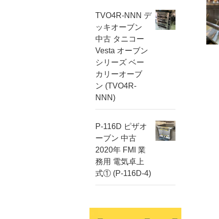
TVO4R-NNN デ
ッキオーブン
中古 タニコー
Vesta オーブン
シリーズ ベー
カリーオーブ
ン (TVO4R-
NNN)
P-116D ピザオ
ーブン 中古
2020年 FMI 業
務用 電気卓上
式① (P-116D-4)