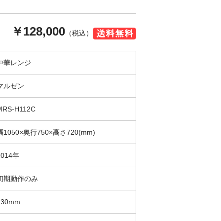
￥128,000
（税込）
中華レンジ
マルゼン
MRS-H112C
幅1050×奥行750×高さ720(mm)
2014年
初期動作のみ
230mm