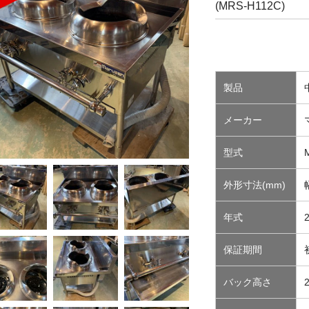
(MRS-H112C)
製品
メーカー
型式
外形寸法(mm)
年式
保証期間
バック高さ