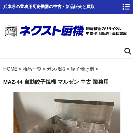
兵庫県の業務用厨房機器の中古・新品販売と買取
ホーム
HOME
>
商品一覧
>
ガス機器
>
餃子焼き機
>
MAZ-44 自動餃子焼機 マルゼン 中古 業務用
ネクスト厨機とは
商品一覧
高価買取
商品倉庫