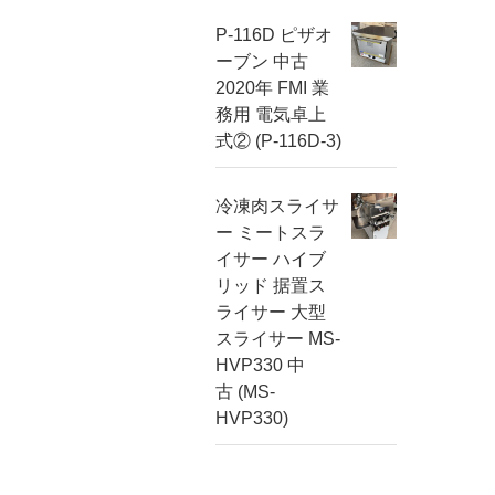
P-116D ピザオ
ーブン 中古
2020年 FMI 業
務用 電気卓上
式② (P-116D-3)
冷凍肉スライサ
ー ミートスラ
イサー ハイブ
リッド 据置ス
ライサー 大型
スライサー MS-
HVP330 中
古 (MS-
HVP330)