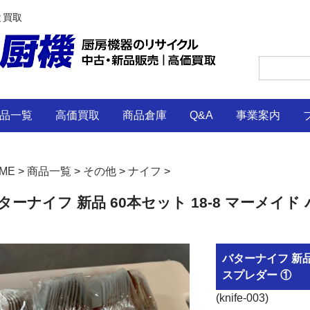
と買取
品一覧
高価買取
商品倉庫
Q&A
事業案内
ME
>
商品一覧
>
その他
>
ナイフ
>
ターナイフ 新品 60本セット 18-8 マーメイド
バターナイフ 新品 
スプレダー ①
(knife-003)