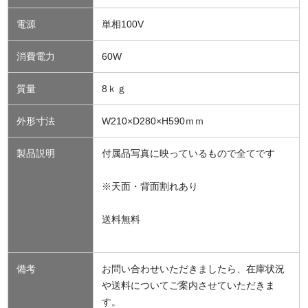
電源
単相100V
消費電力
60W
質量
8ｋｇ
外形寸法
W210×D280×H590ｍｍ
製品説明
付属品写真に映っているもので全てです
※天面・背面割れあり
送料無料
備考
お問い合わせいただきましたら、在庫状況
や送料についてご案内させていただきま
す。