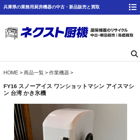
兵庫県の業務用厨房機器の中古・新品販売と買取
ホーム
HOME
>
商品一覧
>
作業機器
>
FY16 スノーアイス ワンショットマシン アイスマシ
ネクスト厨機とは
ン 台湾 かき氷機
商品一覧
高価買取
商品倉庫