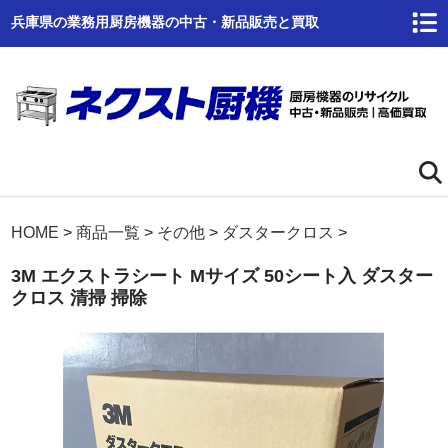
兵庫県の業務用厨房機器の中古・新品販売と買取
ホーム
HOME
>
商品一覧
>
その他
>
ダスタークロス
>
3M エクストラシート Mサイズ 50シート入 ダスター
ネクスト厨機とは
クロス 清掃 掃除
商品一覧
高価買取
商品倉庫