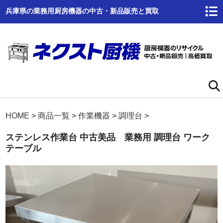
兵庫県の業務用厨房機器の中古・新品販売と買取
ホーム
HOME
>
商品一覧
>
作業機器
>
調理台
>
ステンレス作業台 中古美品 業務用 調理台 ワーク
ネクスト厨機とは
テーブル
商品一覧
高価買取
商品倉庫