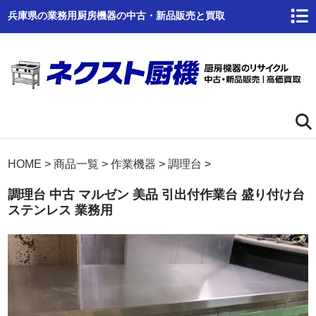
兵庫県の業務用厨房機器の中古・新品販売と買取
ホーム
HOME
>
商品一覧
>
作業機器
>
調理台
>
調理台 中古 マルゼン 美品 引出付作業台 盛り付け台
ネクスト厨機とは
ステンレス 業務用
商品一覧
高価買取
商品倉庫