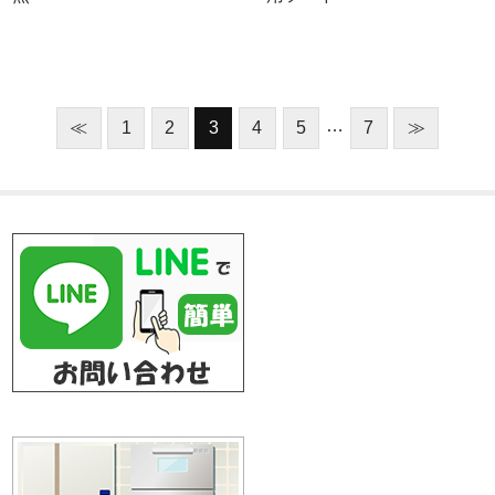
…
≪
1
2
3
4
5
7
≫