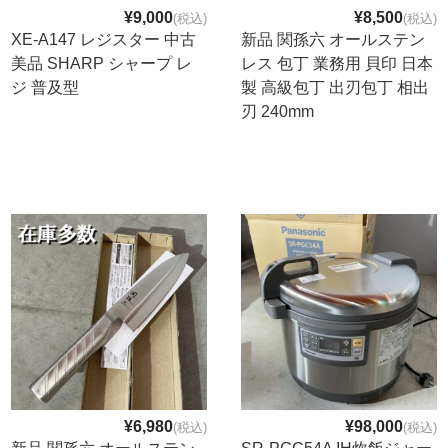
¥9,000
¥8,500
(税込)
(税込)
XE-A147 レジスター 中古
新品 関孫六 オールステン
美品 SHARP シャープ レ
レス 包丁 業務用 貝印 日本
ジ 普及型
製 高級包丁 出刃包丁 相出
刃 240mm
¥6,980
¥98,000
(税込)
(税込)