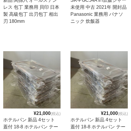
新品 関孫六 オールステン
SR-PGC54A IH炊飯ジャー
レス 包丁 業務用 貝印 日本
未使用 中古 2021年 開封品
製 高級包丁 出刃包丁 相出
Panasonic 業務用 パナソ
刃 180mm
ニック 炊飯器
¥21,000
¥21,000
(税込)
(税込)
ホテルパン 新品 4セット
ホテルパン 新品 4セット
蓋付 18-8 ホテルパン テー
蓋付 18-8 ホテルパン テー