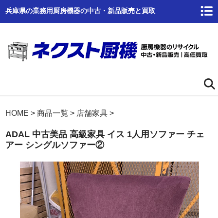
兵庫県の業務用厨房機器の中古・新品販売と買取
ホーム
HOME
>
商品一覧
>
店舗家具
>
ADAL 中古美品 高級家具 イス 1人用ソファー チェ
ネクスト厨機とは
アー シングルソファー②
商品一覧
高価買取
商品倉庫